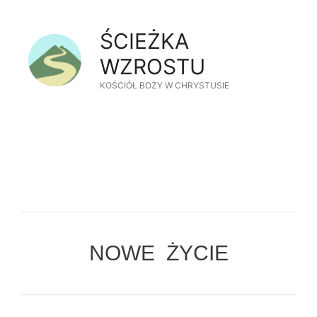
Przejdź
do
ŚCIEŻKA
treści
WZROSTU
KOŚCIÓŁ BOŻY W CHRYSTUSIE
NOWE ŻYCIE